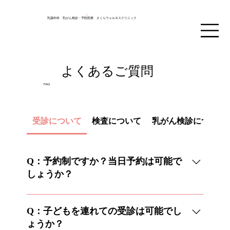
乳腺外科 乳がん検診・予防医療 さくらウェルネスクリニック
よくあるご質問
FAQ
受診について
検査について
乳がん検診について
Q：予約制ですか？当日予約は可能で
しょうか？
A：当院は予約優先です。当日の診察もできる
限りお受けしますので、気軽にお電話くださ
Q：子どもを連れての受診は可能でし
い。 ☎092-627-7300
ょうか？