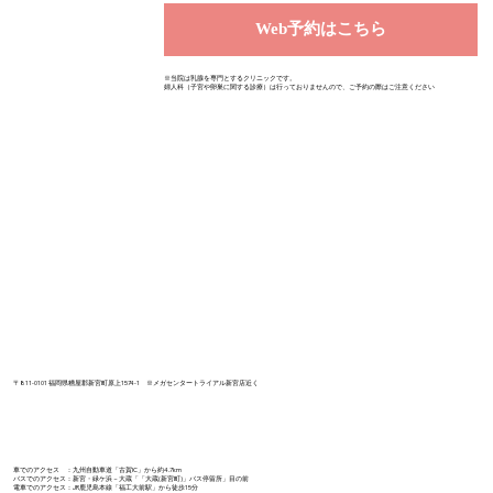
Web予約はこちら
※当院は乳腺を専門とするクリニックです。
婦人科（子宮や卵巣に関する診療）は行っておりませんので、ご予約の際はご注意ください
〒811-0101 福岡県糟屋郡新宮町原上1574-1 ​※メガセンタートライアル新宮店近く
車でのアクセス ：九州自動車道「古賀IC」から約4.7km
バスでのアクセス：新宮・緑ケ浜－大蔵「「大蔵(新宮町)」バス停留所」目の前​
電車でのアクセス：JR鹿児島本線「福工大前駅」から徒歩15分