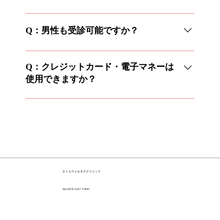
A：可能です。検査中は看護師が対応しますの
で安心してご来院ください。
Q：男性も受診可能ですか？
A：当院は男性や男児にも対応しています。症
状のある方はご来院ください。
Q：クレジットカード・電子マネーは
使用できますか？
A：クレジットカードはご利用いただけます。
ただし、電子マネー（交通系ICやQR決済など）
は対応 しておりません。
さくらウェルネスクリニック
tel.092-627-7300