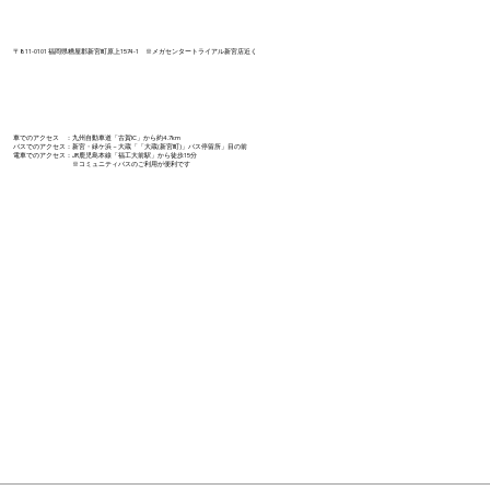
〒811-0101 福岡県糟屋郡新宮町原上1574-1 ​※メガセンタートライアル新宮店近く
車でのアクセス ：九州自動車道「古賀IC」から約4.7km
バスでのアクセス：新宮・緑ケ浜－大蔵「「大蔵(新宮町)」バス停留所」目の前​
電車でのアクセス：JR鹿児島本線「福工大前駅」から徒歩15分
※コミュニティバスのご利用が便利です