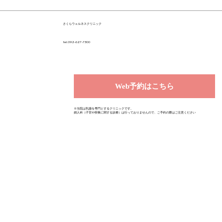
さくらウェルネスクリニック
tel.092-627-7300
Web予約はこちら
※当院は乳腺を専門とするクリニックです。
婦人科（子宮や卵巣に関する診療）は行っておりませんので、ご予約の際はご注意ください