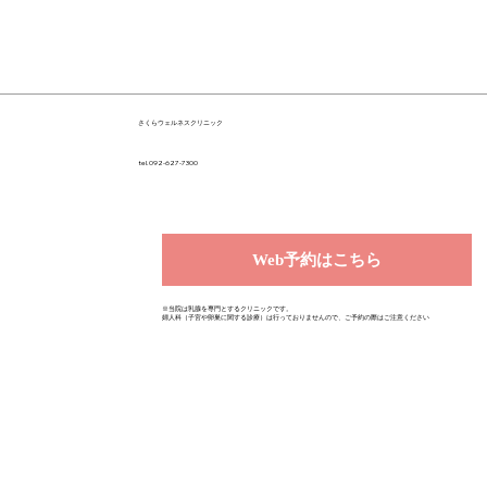
さくらウェルネスクリニック
tel.092-627-7300
Web予約はこちら
※当院は乳腺を専門とするクリニックです。
婦人科（子宮や卵巣に関する診療）は行っておりませんので、ご予約の際はご注意ください