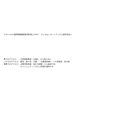
〒811-0101 福岡県糟屋郡新宮町原上1574-1 ​※メガセンタートライアル新宮店近く
車でのアクセス ：九州自動車道「古賀IC」から約4.7km
バスでのアクセス：新宮・緑ケ浜－大蔵「「大蔵(新宮町)」バス停留所」目の前​
電車でのアクセス：JR鹿児島本線「福工大前駅」から徒歩15分
※コミュニティバスのご利用が便利です