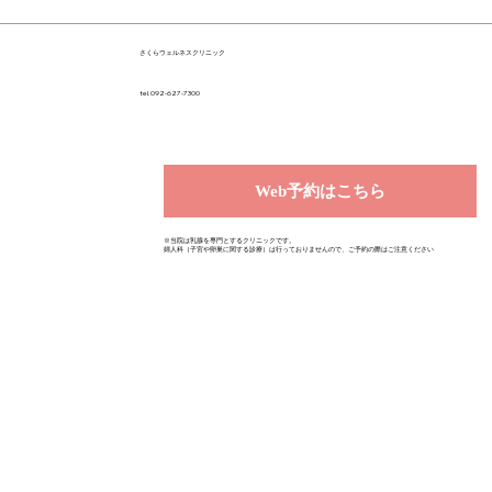
さくらウェルネスクリニック
tel.092-627-7300
Web予約はこちら
※当院は乳腺を専門とするクリニックです。
婦人科（子宮や卵巣に関する診療）は行っておりませんので、ご予約の際はご注意ください