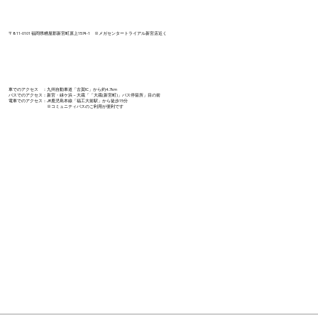
〒811-0101 福岡県糟屋郡新宮町原上1574-1 ​※メガセンタートライアル新宮店近く
車でのアクセス ：九州自動車道「古賀IC」から約4.7km
バスでのアクセス：新宮・緑ケ浜－大蔵「「大蔵(新宮町)」バス停留所」目の前​
電車でのアクセス：JR鹿児島本線「福工大前駅」から徒歩15分
※コミュニティバスのご利用が便利です