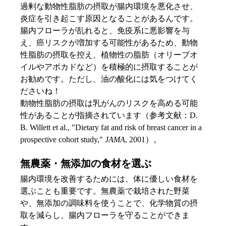
過剰な動物性脂肪の摂取が腸内環境を悪化させ、
炎症を引き起こす原因となることがあるんです。
腸内フローラが乱れると、免疫系に悪影響を与
え、癌リスクが増加する可能性があるため、動物
性脂肪の摂取を控え、植物性の脂肪（オリーブオ
イルやアボカドなど）を積極的に摂取することが
お勧めです。ただし、油の酸化には気をつけてく
ださいね！
動物性脂肪の摂取は乳がんのリスクを高める可能
性があることが指摘されています（参考文献：D. 
B. Willett et al., "Dietary fat and risk of breast cancer in a 
prospective cohort study," 
JAMA
, 2001）。
無農薬・無添加の食材を選ぶ
腸内環境を改善するためには、体に優しい食材を
選ぶことも重要です。無農薬で栽培された野菜
や、無添加の調味料を使うことで、化学物質の摂
取を減らし、腸内フローラを守ることができま