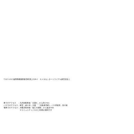
〒811-0101 福岡県糟屋郡新宮町原上1574-1 ​※メガセンタートライアル新宮店近く
車でのアクセス ：九州自動車道「古賀IC」から約4.7km
バスでのアクセス：新宮・緑ケ浜－大蔵「「大蔵(新宮町)」バス停留所」目の前​
電車でのアクセス：JR鹿児島本線「福工大前駅」から徒歩15分
※コミュニティバスのご利用が便利です