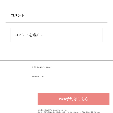
コメント
コメントを追加…
さくらウェルネスクリニック
tel.092-627-7300
Web予約はこちら
※当院は乳腺を専門とするクリニックです。
婦人科（子宮や卵巣に関する診療）は行っておりませんので、ご予約の際はご注意ください